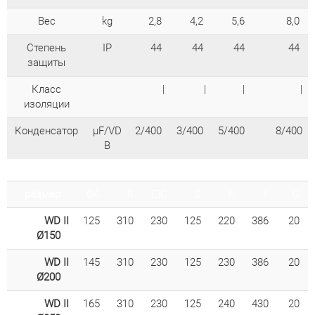
Bec
kg
2,8
4,2
5,6
8,0
Степень
IP
44
44
44
44
защиты
Класс
|
|
|
|
изоляции
Конденсатор
µF/VD
2/400
3/400
5/400
8/400
B
размер
ØA
B
☐C
D
E
F
G
WD II
125
310
230
125
220
386
20
Ø150
WD II
145
310
230
125
230
386
20
Ø200
WD II
165
310
230
125
240
430
20