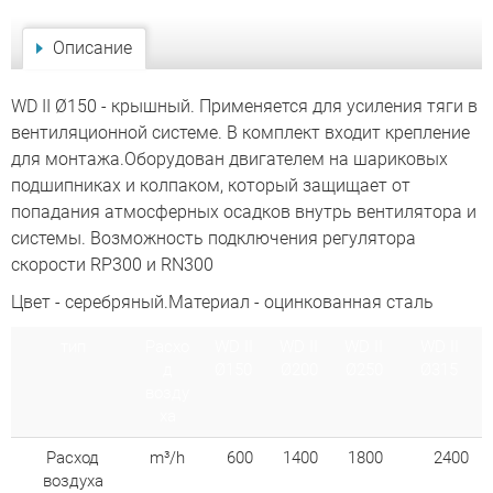
Описание
WD II Ø150 - крышный. Применяется для усиления тяги в
вентиляционной системе. В комплект входит крепление
для монтажа.Оборудован двигателем на шариковых
подшипниках и колпаком, который защищает от
попадания атмосферных осадков внутрь вентилятора и
системы. Возможность подключения регулятора
скорости RP300 и RN300
Цвет - серебряный.Материал - оцинкованная сталь
тип
Расхо
WD II
WD II
WD II
WD II
д
Ø150
Ø200
Ø250
Ø315
возду
ха
Расход
m³/h
600
1400
1800
2400
воздуха