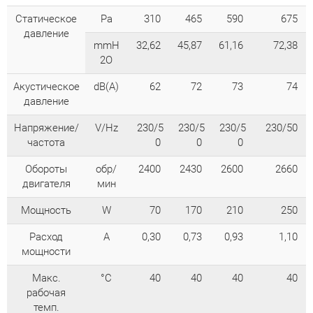
Cтатическое
Pa
310
465
590
675
давление
mmH
32,62
45,87
61,16
72,38
2O
Акустическое
dB(A)
62
72
73
74
давление
Напряжение/
V/Hz
230/5
230/5
230/5
230/50
частота
0
0
0
Обороты
обр/
2400
2430
2600
2660
двигателя
мин
Мощность
W
70
170
210
250
Расход
A
0,30
0,73
0,93
1,10
мощности
Макc.
°C
40
40
40
40
рабочая
темп.