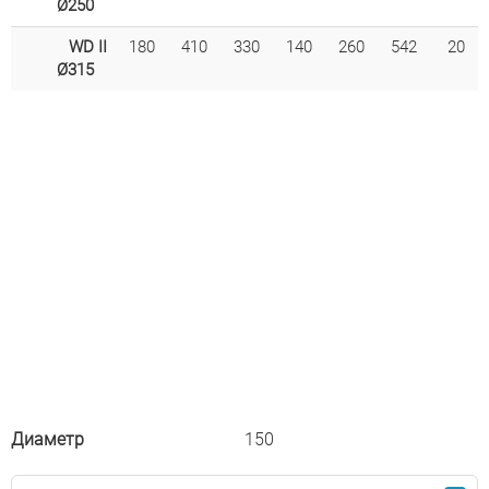
Ø250
WD II
180
410
330
140
260
542
20
Ø315
Диаметр
150