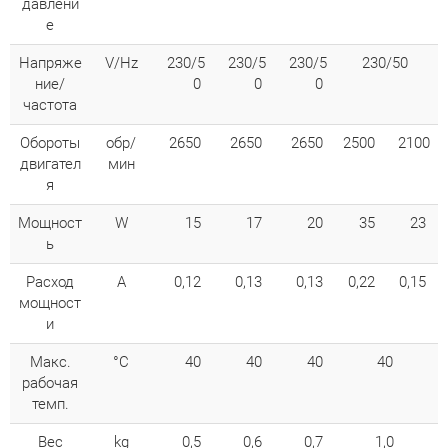
давлени
е
Напряже
V/Hz
230/5
230/5
230/5
230/50
ние/
0
0
0
частота
Обороты
обр/
2650
2650
2650
2500
2100
двигател
мин
я
Мощност
W
15
17
20
35
23
ь
Расход
A
0,12
0,13
0,13
0,22
0,15
мощност
и
Макc.
°C
40
40
40
40
рабочая
темп.
Bec
kg
0,5
0,6
0,7
1,0