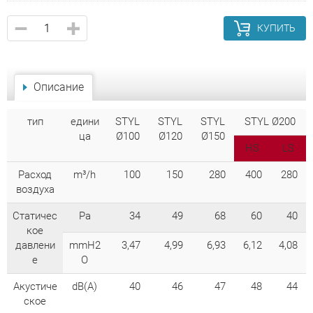
КУПИТЬ
Описание
тип
едини
STYL
STYL
STYL
STYL Ø200
ца
Ø100
Ø120
Ø150
HS
LS
Расход
m³/h
100
150
280
400
280
воздуха
Cтатичес
Pa
34
49
68
60
40
кое
давлени
mmH2
3,47
4,99
6,93
6,12
4,08
е
O
Акустиче
dB(A)
40
46
47
48
44
ское