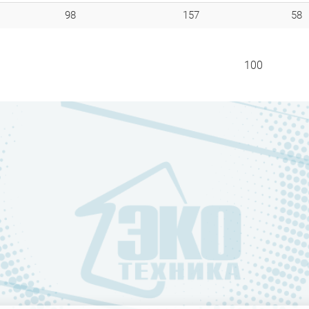
98
157
58
100