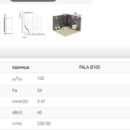
единица
FALA Ø100
3
100
m
/h
Pa
34
mmH2O
3.47
dB(A)
40
V/Hz
230/50