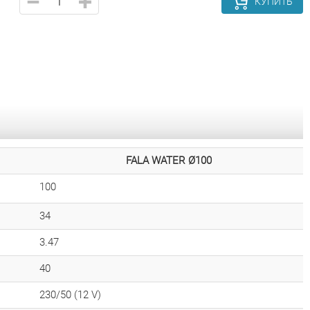
КУПИТЬ
FALA WATER Ø100
100
34
3.47
40
230/50 (12 V)