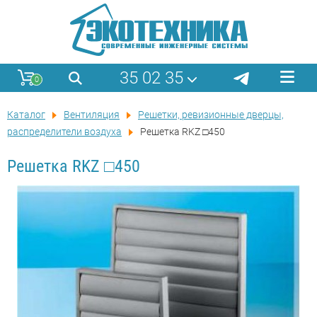
35 02 35
0
Каталог
Вентиляция
Решетки, ревизионные дверцы,
распределители воздуха
Решетка RKZ □450
Решетка RKZ □450