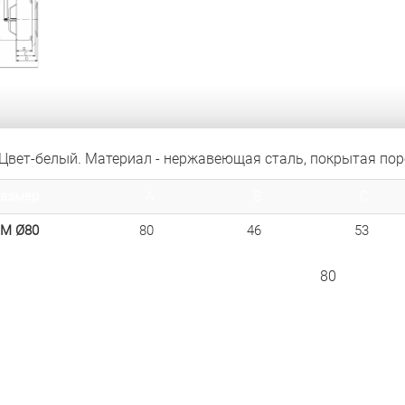
Цвет-белый. Материал - нержавеющая сталь, покрытая по
размер
A
B
C
NM Ø80
80
46
53
80