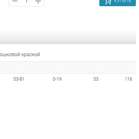
КУПИТЬ
рошковой краской
D
E
F
G
53-81
0-19
53
116