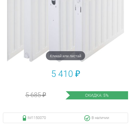
Кликай или листай
5 410 ₽
5 685 ₽
СКИДКА: 5%
IM1150070
В наличии