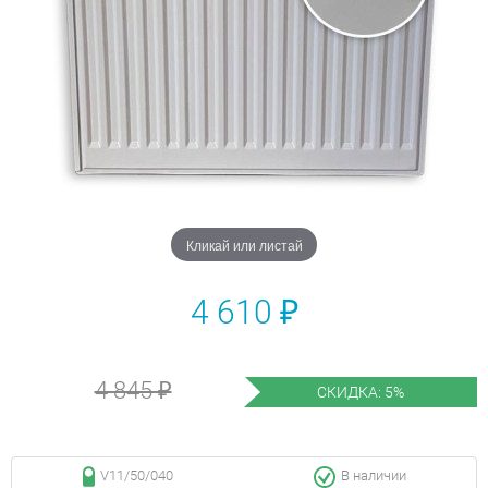
Кликай или листай
4 610 ₽
4 845 ₽
СКИДКА: 5%
V11/50/040
В наличии