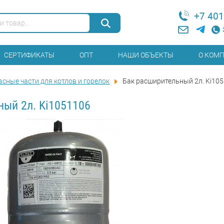
+7 401
СЕРТИФИКАТЫ
ОПТ
НАШИ ОБЪЕКТЫ
О КОМ
асные части для котлов и горелок
Бак расширительный 2л. Ki10
ный 2л. Ki1051106