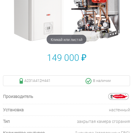
Кликай или листай
149 000 ₽
A231A412H441
В наличии
Производитель
Установка
настенный
Тип
закрытая камера сгорания