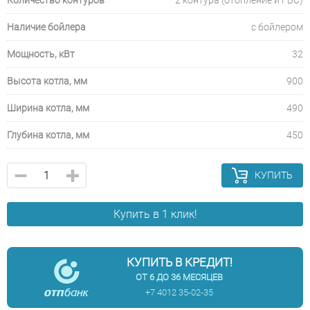
Количество контуров
2 контура (отопление и ГВС)
Наличие бойлера
с бойлером
Мощность, кВт
32
Высота котла, мм
900
Ширина котла, мм
490
Глубина котла, мм
450
КУПИТЬ
Купить в 1 клик!
КУПИТЬ В КРЕДИТ!
ОТ 6 ДО 36 МЕСЯЦЕВ
+7 4012 35-02-35