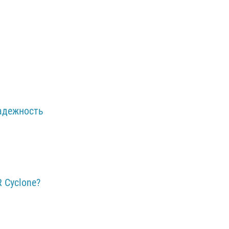
и
адежность
 Cyclone?