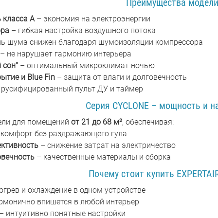
Преимущества модел
 класса А
– экономия на электроэнергии
ора
– гибкая настройка воздушного потока
нь шума снижен благодаря шумоизоляции компрессора
– не нарушает гармонию интерьера
 сон"
– оптимальный микроклимат ночью
ытие и Blue Fin
– защита от влаги и долговечность
 русифицированный пульт ДУ и таймер
Серия CYCLONE – мощность и н
ели для помещений
от 21 до 68 м²
, обеспечивая:
 комфорт без раздражающего гула
ктивность
– снижение затрат на электричество
овечность
– качественные материалы и сборка
Почему стоит купить EXPERTAIR
огрев и охлаждение в одном устройстве
рмонично впишется в любой интерьер
– интуитивно понятные настройки