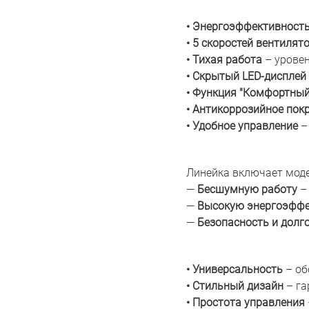
•
Энергоэффективность
• 5 скоростей вентилят
• Тихая работа
– урове
• Скрытый LED-дисплей
• Функция "Комфортный
• Антикоррозийное покр
• Удобное управление
–
Линейка включает мод
—
Бесшумную работу
–
—
Высокую энергоэффе
—
Безопасность и долг
• Универсальность
– об
•
Стильный дизайн
– га
•
Простота управления