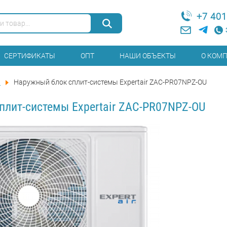
+7 401
СЕРТИФИКАТЫ
ОПТ
НАШИ ОБЪЕКТЫ
О КОМ
ы
Наружный блок сплит-системы Expertair ZAC-PR07NPZ-OU
плит-системы Expertair ZAC-PR07NPZ-OU