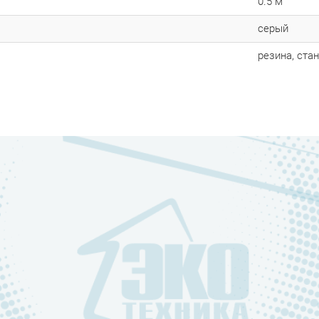
0.5 м
серый
резина, ста