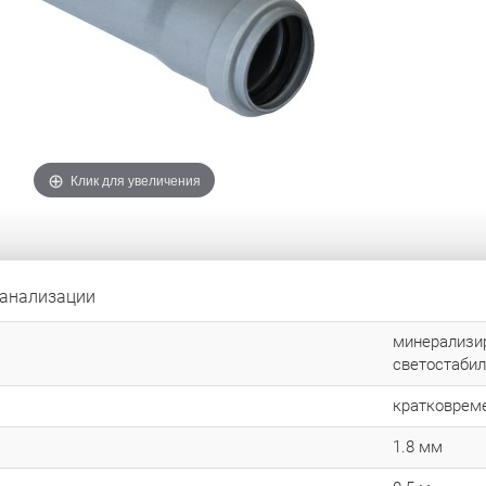
Клик для увеличения
канализации
минерализир
светостаби
кратковреме
1.8 мм