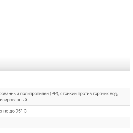
ованный полипропилен (РР), стойкий против горячих вод,
лизированный
нно до 95º С