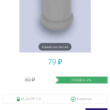
Кликай или листай
79 ₽
82 ₽
СКИДКА: 4%
ZŁ_ZO PP 110
В наличии