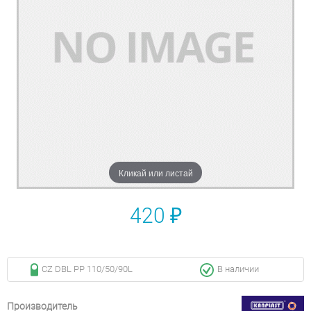
Кликай или листай
420 ₽
CZ DBL PP 110/50/90L
В наличии
Производитель