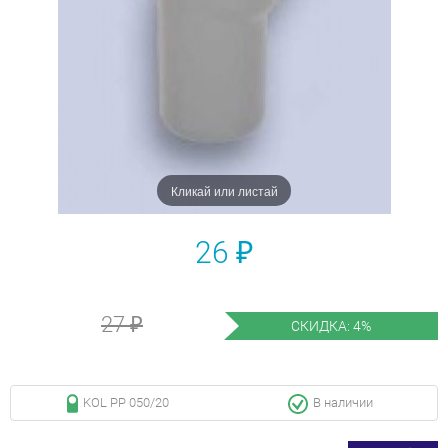
Кликай или листай
26 ₽
27 ₽
СКИДКА: 4%
KOL PP 050/20
В наличии