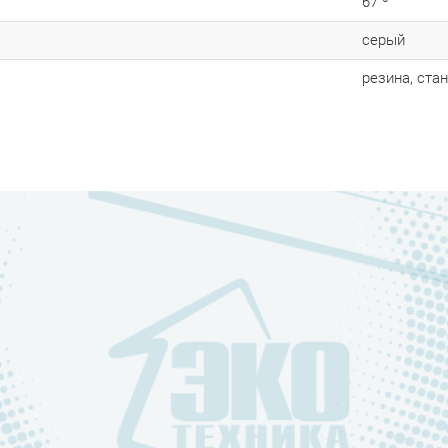
67 º
серый
резина, ста