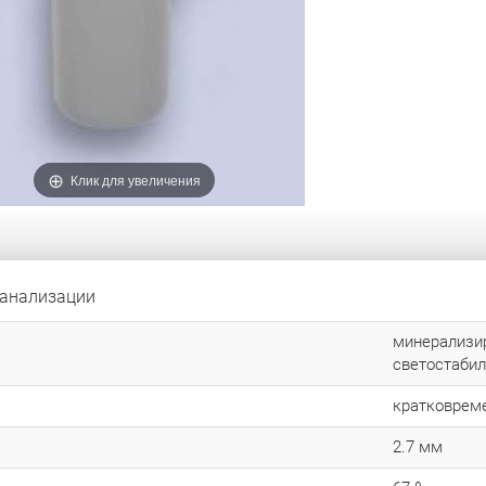
Клик для увеличения
канализации
минерализир
светостаби
кратковреме
2.7 мм