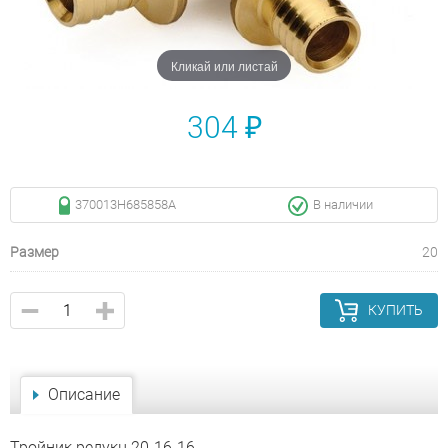
Кликай или листай
304 ₽
370013H685858A
В наличии
Размер
20
КУПИТЬ
Описание
Тройник редукц 20-16-16