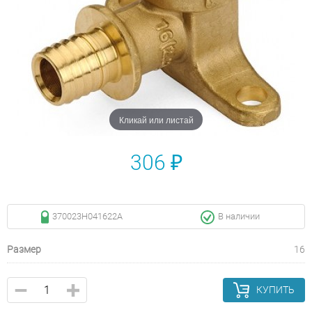
Кликай или листай
306 ₽
370023H041622A
В наличии
Размер
16
КУПИТЬ