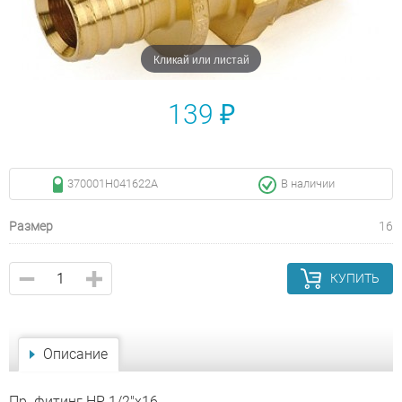
Кликай или листай
139 ₽
370001H041622A
В наличии
Размер
16
КУПИТЬ
Описание
Пр. фитинг НР 1/2"х16